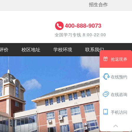
招生合作
400-888-9073
全国学习专线 8:00-22:00
评价
校区地址
学校环境
联系我们

抢返现券

在线预约
1

在线咨询

手机访问