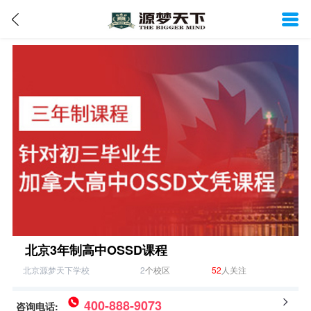
北京3年制高中OSSD课程
北京源梦天下学校
2
个校区
52
人关注
400-888-9073
咨询电话: