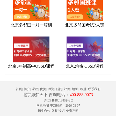
北京多邻国一对一培训
北京多邻国考试2人班
北京3年制高中OSSD课程
北京2年制OSSD课程
首页
|
简介
|
课程
|
优势
|
师资
|
新闻
|
评价
|
地址
|
相册
|
联系我们
北京源梦天下 咨询电话：
400-888-9073
沪ICP备18018862号-2
网站地图
更新时间：2026-08-07
招生合作
版权/投诉
免责声明