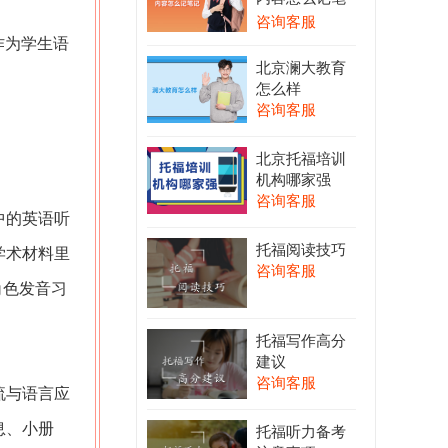
记
咨询客服
r作为学生语
北京澜大教育
怎么样
咨询客服
北京托福培训
机构哪家强
咨询客服
中的英语听
托福阅读技巧
学术材料里
咨询客服
角色发音习
托福写作高分
建议
咨询客服
流与语言应
息、小册
托福听力备考