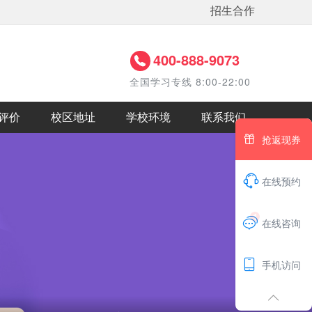
招生合作
400-888-9073
全国学习专线 8:00-22:00
评价
校区地址
学校环境
联系我们

抢返现券

在线预约
1

在线咨询

手机访问