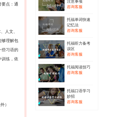
注意事项
考要点：通
咨询客服
托福单词快速
记忆法
咨询客服
术、人文、
能够理解包
托福听力备考
误区
一些习语的
咨询客服
中训练，依
托福阅读技巧
咨询客服
托福口语学习
妙招
咨询客服
浦外）