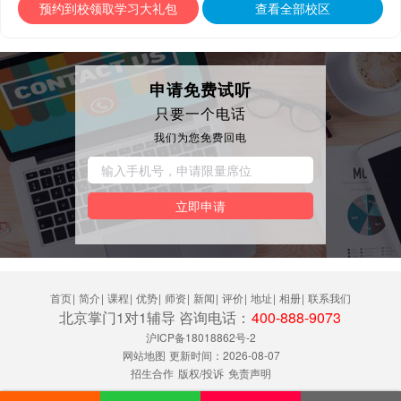
预约到校领取学习大礼包
查看全部校区
申请免费试听
只要一个电话
我们为您免费回电
立即申请
首页
|
简介
|
课程
|
优势
|
师资
|
新闻
|
评价
|
地址
|
相册
|
联系我们
北京掌门1对1辅导 咨询电话：
400-888-9073
沪ICP备18018862号-2
网站地图
更新时间：2026-08-07
招生合作
版权/投诉
免责声明