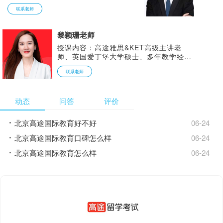
物理碗/BPHO。高途国际教育理科竞赛主
联系老师
讲教师，北大本硕博连读，北京大学理学
硕士，北京大学光华管理学院博士。原湖
北省市级高考状元，理科学霸，理科教学
黎颖珊老师
组长，学科教练/讲师。专业功底深厚，
擅长解题思路的引导和解题技巧的归纳，
授课内容：高途雅思&KET高级主讲老
能够精准把握考试重点，启发互动式教
师、英国爱丁堡大学硕士、多年教学经
学。注重对学生数理思维的融汇及拓展，
验，将语言学与教育学的专业理论运用到
联系老师
一题多解，灵活拓展学生思路，分层架
实际教学中，擅长帮助学生在备考的同
构，梳理知识体系中的重难点。针对不同
时，提升英语语言能力。学术严谨、能够
学生的情况，因材施教，选择有效的方法
根据学生不同情况制定不同的教学方式，
动态
问答
评价
帮助他们在达成学科及竞赛分数要求。更
力求每一位学生都能得到提高。多年教学
重要的是培养学员批判性思维&逻辑思维
经验，培养了无数高分学员，并擅长深度
的能力，曾带出多名竞赛高分学生，AP
发掘学生学习问题，从而更高效、更针对
北京高途国际教育好不好
06-24
满分学员。多人次在AMC，UKMT，物理
性教学。
碗，BPHO等国际数学/物理竞赛中取得佳
北京高途国际教育口碑怎么样
06-24
绩，升入海外。
北京高途国际教育怎么样
06-24