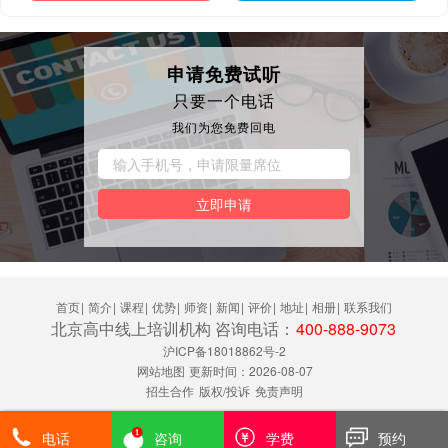
申请免费试听
只要一个电话
我们为您免费回电
立即申请
首页
|
简介
|
课程
|
优势
|
师资
|
新闻
|
评价
|
地址
|
相册
|
联系我们
北京高中线上培训机构 咨询电话：
400-888-9073
沪ICP备18018862号-2
网站地图
更新时间：2026-08-07
招生合作
版权/投诉
免责声明
电话
咨询
学费
预约