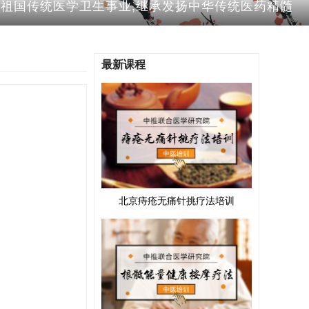
于祖国传统医学卫生事业,继承发扬中华传统医药精髓
最新课程
北京痔疮无痛针挑疗法培训