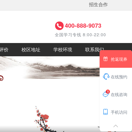
招生合作
400-888-9073
全国学习专线 8:00-22:00
评价
校区地址
学校环境
联系我们

抢返现券

在线预约
1

在线咨询

手机访问