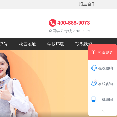
招生合作
400-888-9073
全国学习专线 8:00-22:00
评价
校区地址
学校环境
联系我们

抢返现券

在线预约
1

在线咨询

手机访问