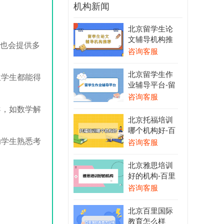
机构新闻
北京留学生论
文辅导机构推
时也会提供多
荐-留学生论文
咨询客服
辅导哪个机构
好
北京留学生作
位学生都能得
业辅导平台-留
学生一站式课
咨询客服
业辅导平台
导，如数学解
北京托福培训
哪个机构好-百
助学生熟悉考
里国际教育
咨询客服
北京雅思培训
好的机构-百里
国际教育
咨询客服
北京百里国际
教育怎么样